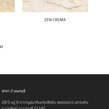
ZEN CREMA
xt
สาขา 2 นนทบุรี
29/3 หมู่ 6 ถ.กาญจนาภิเษก(ตลิ่งชัน-สุพรรณ) ต.เสาธงหิน
อ.บางใหญ่ จ.นนทบุรี 11140