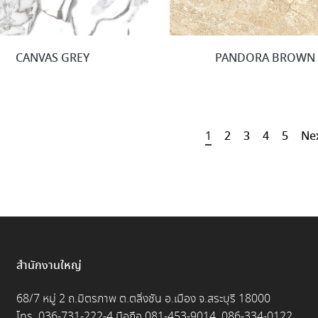
CANVAS GREY
PANDORA BROWN
1
2
3
4
5
Ne
สำนักงานใหญ่
68/7 หมู่ 2 ถ.มิตรภาพ ต.ตลิ่งชัน อ.เมือง จ.สระบุรี 18000
โทร. 036-731-222-4 มือถือ 081-453-9014, 086-334-0122,