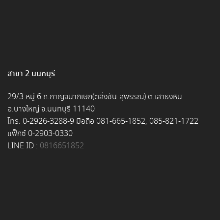
สาขา 2 นนทบุรี
29/3 หมู่ 6 ถ.กาญจนาภิเษก(ตลิ่งชัน-สุพรรณ) ต.เสาธงหิน
อ.บางใหญ่ จ.นนทบุรี 11140
โทร. 0-2926-3288-9 มือถือ 081-665-1852, 085-821-1722
แฟ็กซ์ 0-2903-0330
LINE ID :
0816651852