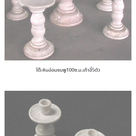
โต๊ะหินอ่อนชมพู100ซ.ม.เก้าอี้5ตัว