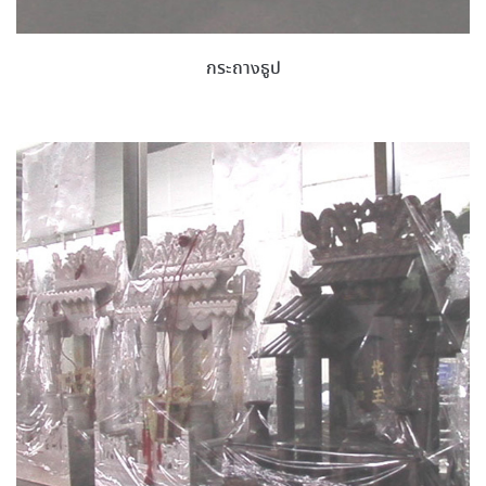
กระถางธูป