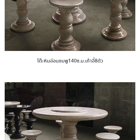
โต๊ะหินอ่อนชมพู140ซ.ม.เก้าอี้8ตัว