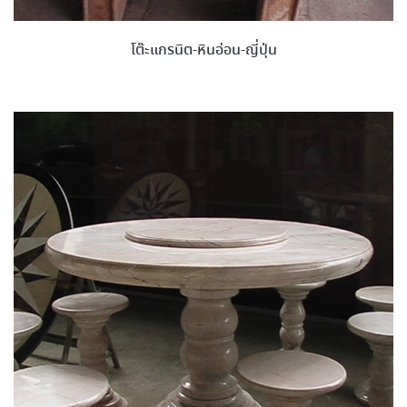
โต๊ะแกรนิต-หินอ่อน-ญี่ปุ่น