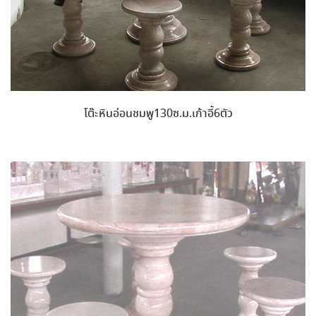
โต๊ะหินอ่อนชมพู130ซ.ม.เก้าอี้6ตัว