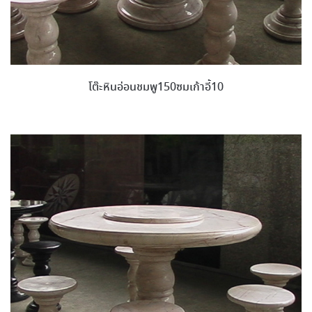
โต๊ะหินอ่อนชมพู150ซมเก้าอี้10