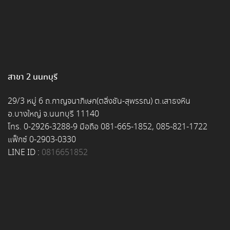
สาขา 2 นนทบุรี
29/3 หมู่ 6 ถ.กาญจนาภิเษก(ตลิ่งชัน-สุพรรณ) ต.เสาธงหิน
อ.บางใหญ่ จ.นนทบุรี 11140
โทร. 0-2926-3288-9 มือถือ 081-665-1852, 085-821-1722
แฟ็กซ์ 0-2903-0330
LINE ID :
0816651852