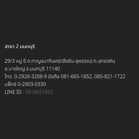
สาขา 2 นนทบุรี
29/3 หมู่ 6 ถ.กาญจนาภิเษก(ตลิ่งชัน-สุพรรณ) ต.เสาธงหิน
อ.บางใหญ่ จ.นนทบุรี 11140
โทร. 0-2926-3288-9 มือถือ 081-665-1852, 085-821-1722
แฟ็กซ์ 0-2903-0330
LINE ID :
0816651852