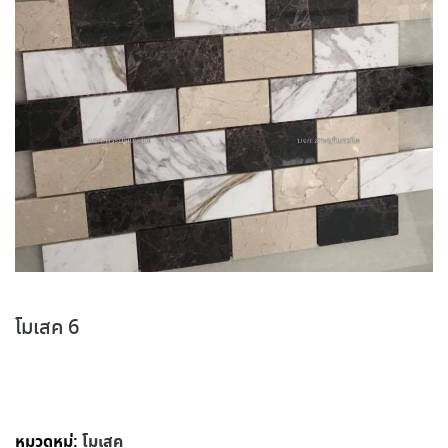
โมเสค 6
หมวดหมู่:
โมเสค