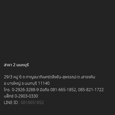
สาขา 2 นนทบุรี
29/3 หมู่ 6 ถ.กาญจนาภิเษก(ตลิ่งชัน-สุพรรณ) ต.เสาธงหิน
อ.บางใหญ่ จ.นนทบุรี 11140
โทร. 0-2926-3288-9 มือถือ 081-665-1852, 085-821-1722
แฟ็กซ์ 0-2903-0330
LINE ID :
0816651852