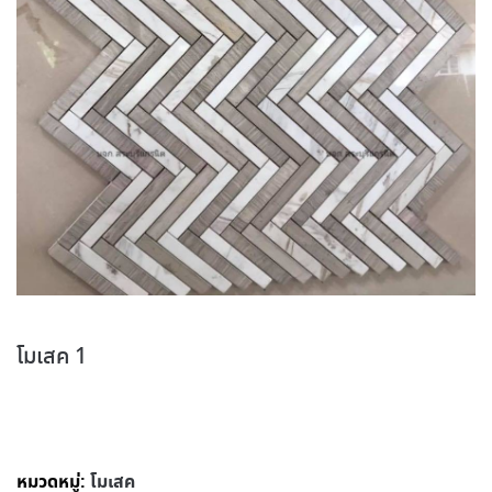
โมเสค 1
หมวดหมู่:
โมเสค